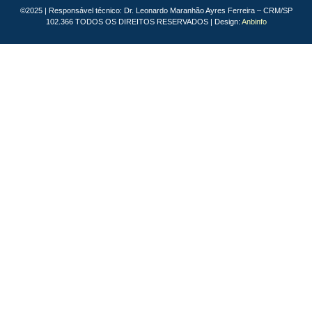
©2025 | Responsável técnico: Dr. Leonardo Maranhão Ayres Ferreira – CRM/SP
102.366 TODOS OS DIREITOS RESERVADOS | Design:
Anbinfo