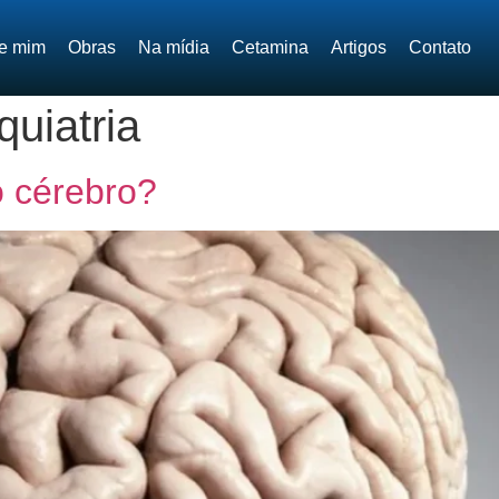
e mim
Obras
Na mídia
Cetamina
Artigos
Contato
quiatria
 cérebro?