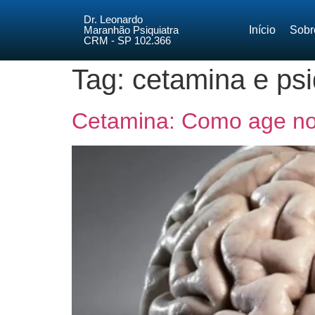
Dr. Leonardo
Maranhão Psiquiatra
Início
Sobr
CRM - SP 102.366
Tag:
cetamina e psi
Cetamina: Como age no