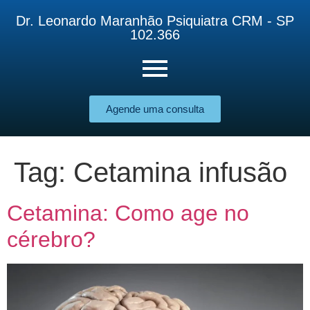
Dr. Leonardo Maranhão Psiquiatra CRM - SP
102.366
Agende uma consulta
Tag:
Cetamina infusão
Cetamina: Como age no
cérebro?