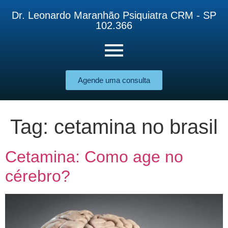
Dr. Leonardo Maranhão Psiquiatra CRM - SP
102.366
Agende uma consulta
Tag:
cetamina no brasil
Cetamina: Como age no
cérebro?