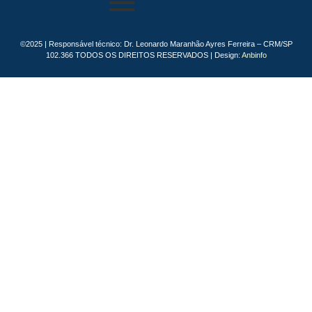
©2025 | Responsável técnico: Dr. Leonardo Maranhão Ayres Ferreira – CRM/SP
102.366 TODOS OS DIREITOS RESERVADOS | Design:
Anbinfo