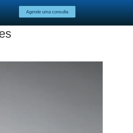
Agende uma consulta
zes