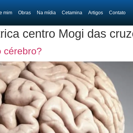
e mim
Obras
Na mídia
Cetamina
Artigos
Contato
átrica centro Mogi das cru
 cérebro?