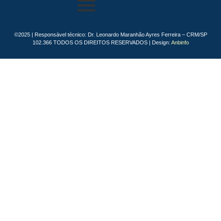
©2025 | Responsável técnico: Dr. Leonardo Maranhão Ayres Ferreira – CRM/SP
102.366 TODOS OS DIREITOS RESERVADOS | Design:
Anbinfo