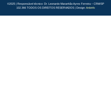
©2025 | Responsável técnico: Dr. Leonardo Maranhão Ayres Ferreira – CRM/SP
102.366 TODOS OS DIREITOS RESERVADOS | Design:
Anbinfo