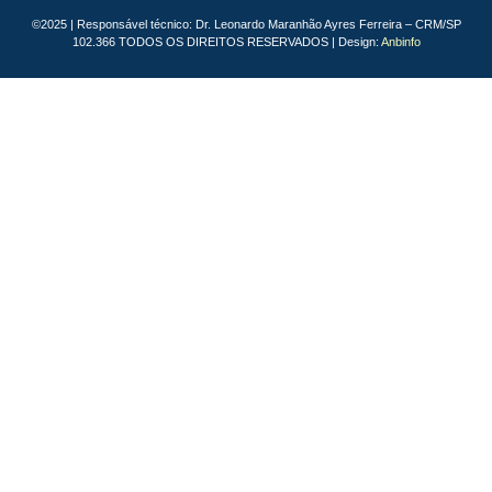
©2025 | Responsável técnico: Dr. Leonardo Maranhão Ayres Ferreira – CRM/SP
102.366 TODOS OS DIREITOS RESERVADOS | Design:
Anbinfo