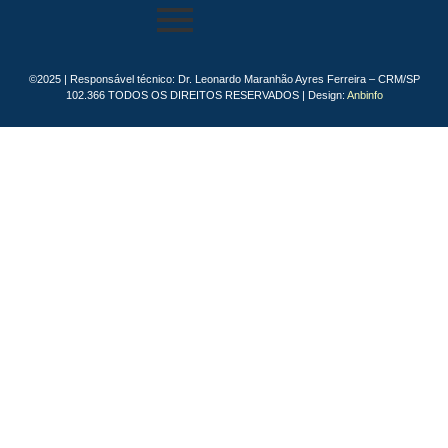
©2025 | Responsável técnico: Dr. Leonardo Maranhão Ayres Ferreira – CRM/SP
102.366 TODOS OS DIREITOS RESERVADOS | Design:
Anbinfo