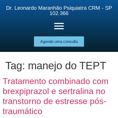
Dr. Leonardo Maranhão Psiquiatra CRM - SP
102.366
Agende uma consulta
Tag:
manejo do TEPT
Tratamento combinado com
brexpiprazol e sertralina no
transtorno de estresse pós-
traumático