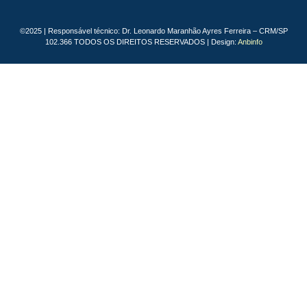
©2025 | Responsável técnico: Dr. Leonardo Maranhão Ayres Ferreira – CRM/SP
102.366 TODOS OS DIREITOS RESERVADOS | Design:
Anbinfo