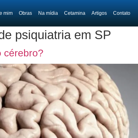
e mim
Obras
Na mídia
Cetamina
Artigos
Contato
 de psiquiatria em SP
 cérebro?