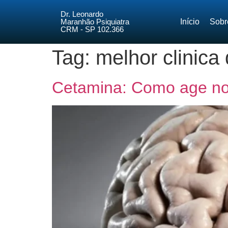
Dr. Leonardo
Maranhão Psiquiatra
Início
Sobr
CRM - SP 102.366
Tag:
melhor clinica
Cetamina: Como age no