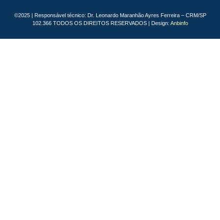
©2025 | Responsável técnico: Dr. Leonardo Maranhão Ayres Ferreira – CRM/SP
102.366 TODOS OS DIREITOS RESERVADOS | Design:
Anbinfo