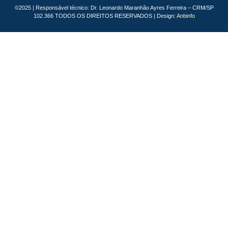
©2025 | Responsável técnico: Dr. Leonardo Maranhão Ayres Ferreira – CRM/SP
102.366 TODOS OS DIREITOS RESERVADOS | Design:
Anbinfo