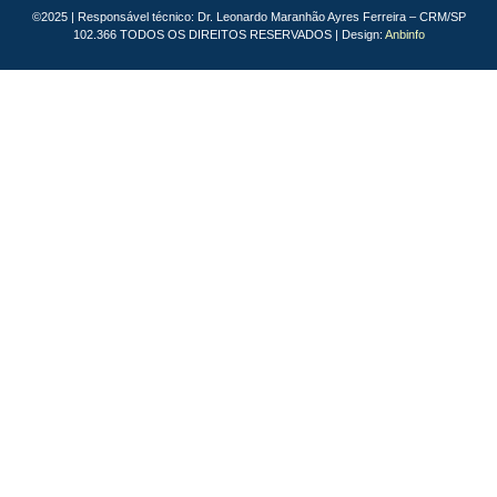
©2025 | Responsável técnico: Dr. Leonardo Maranhão Ayres Ferreira – CRM/SP
102.366 TODOS OS DIREITOS RESERVADOS | Design:
Anbinfo