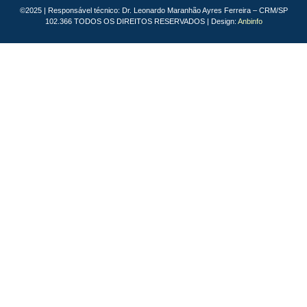
©2025 | Responsável técnico: Dr. Leonardo Maranhão Ayres Ferreira – CRM/SP
102.366 TODOS OS DIREITOS RESERVADOS | Design:
Anbinfo