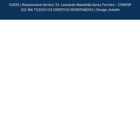
©2025 | Responsável técnico: Dr. Leonardo Maranhão Ayres Ferreira – CRM/SP
102.366 TODOS OS DIREITOS RESERVADOS | Design:
Anbinfo