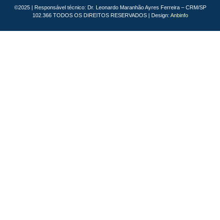
©2025 | Responsável técnico: Dr. Leonardo Maranhão Ayres Ferreira – CRM/SP
102.366 TODOS OS DIREITOS RESERVADOS | Design:
Anbinfo