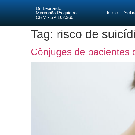
Dr. Leonardo
Maranhão Psiquiatra
Início
Sobr
CRM - SP 102.366
Tag:
risco de suicíd
Cônjuges de pacientes o