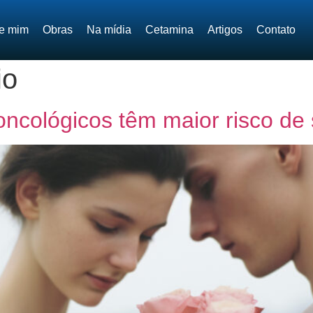
e mim
Obras
Na mídia
Cetamina
Artigos
Contato
io
ncológicos têm maior risco de 