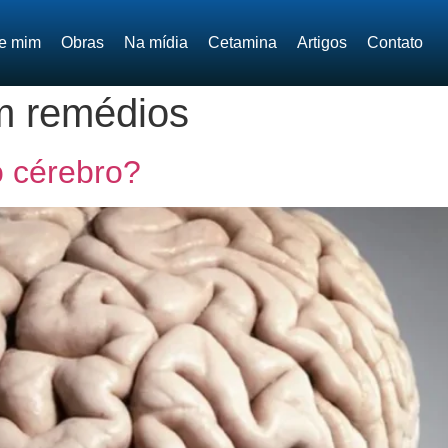
e mim
Obras
Na mídia
Cetamina
Artigos
Contato
m remédios
 cérebro?