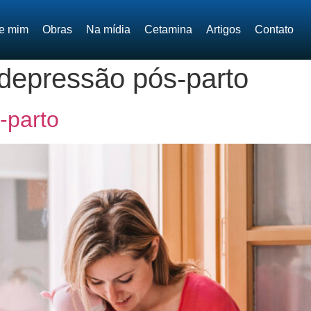
e mim
Obras
Na mídia
Cetamina
Artigos
Contato
 depressão pós-parto
-parto