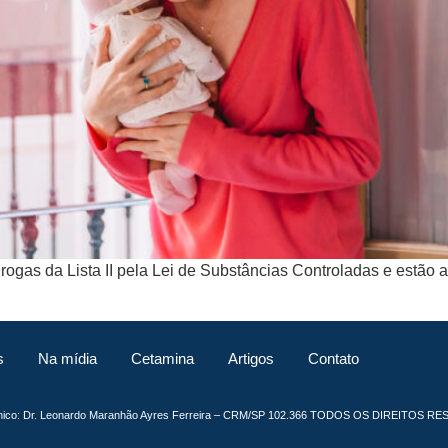
rogas da Lista II pela Lei de Substâncias Controladas e estão a
s
Na mídia
Cetamina
Artigos
Contato
cnico: Dr. Leonardo Maranhão Ayres Ferreira – CRM/SP 102.366 TODOS OS DIREITOS R