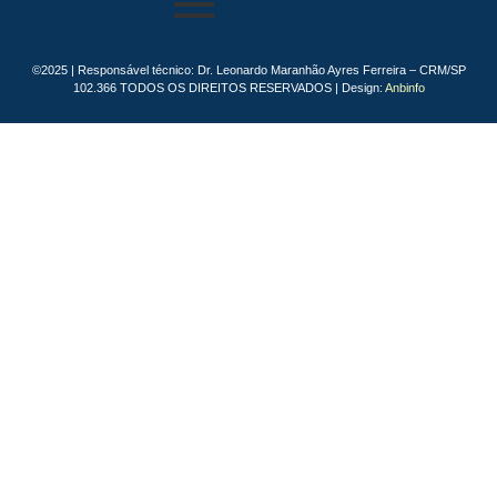
©2025 | Responsável técnico: Dr. Leonardo Maranhão Ayres Ferreira – CRM/SP
102.366 TODOS OS DIREITOS RESERVADOS | Design:
Anbinfo