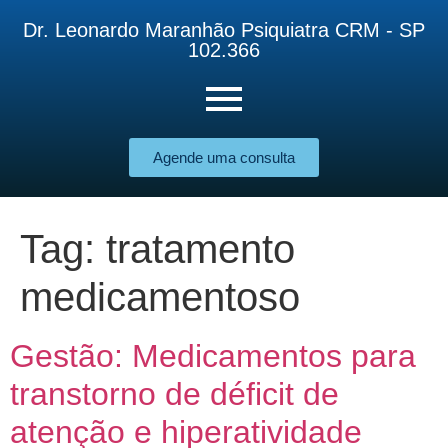
Dr. Leonardo Maranhão Psiquiatra CRM - SP
102.366
Agende uma consulta
Tag:
tratamento
medicamentoso
Gestão: Medicamentos para
transtorno de déficit de
atenção e hiperatividade