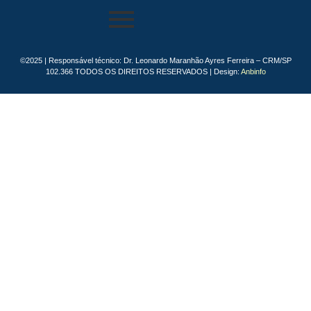
©2025 | Responsável técnico: Dr. Leonardo Maranhão Ayres Ferreira – CRM/SP
102.366 TODOS OS DIREITOS RESERVADOS | Design:
Anbinfo